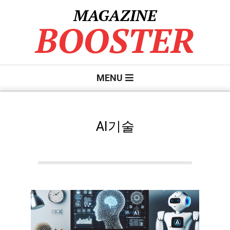
Skip
MAGAZINE
to
BOOSTER
content
Primary
MENU
Navigation
Menu
AI기술