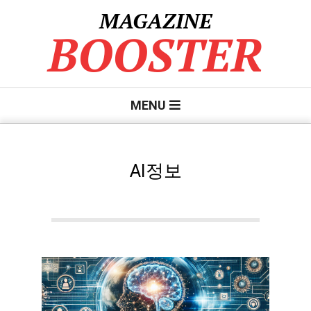
Skip
MAGAZINE
to
BOOSTER
content
Primary
MENU
Navigation
Menu
AI정보