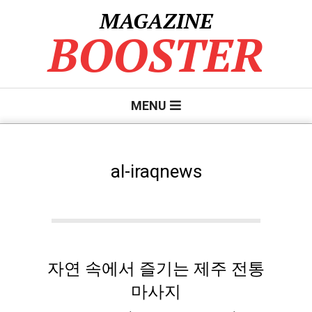
Skip
MAGAZINE
to
BOOSTER
content
Primary
MENU
Navigation
Menu
al-iraqnews
자연 속에서 즐기는 제주 전통
마사지
2026-