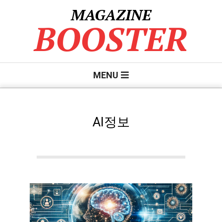
Skip
MAGAZINE
to
BOOSTER
content
Primary
MENU
Navigation
Menu
AI정보