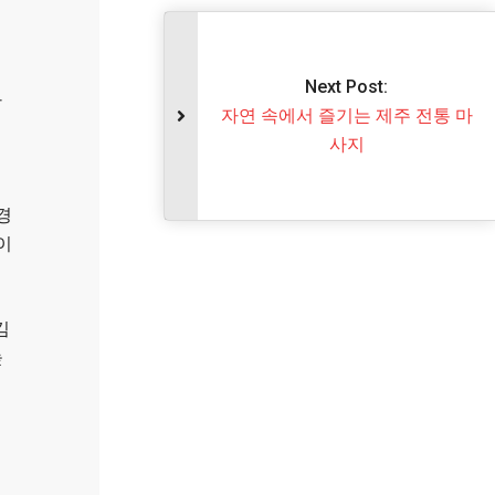
Next Post:
한
자연 속에서 즐기는 제주 전통 마
사지
경
이
김
높
통