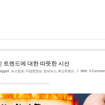
신 트렌드에 대한 따뜻한 시선
agged:
뉴스정보
,
다양한정보
,
정보뉴스
,
최신트랜드
With:
0 Commen